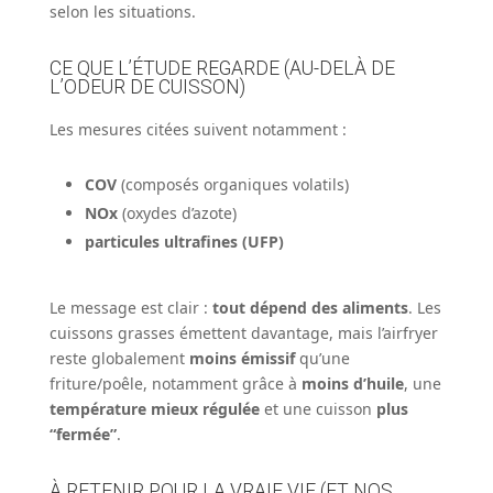
selon les situations.
CE QUE L’ÉTUDE REGARDE (AU-DELÀ DE
L’ODEUR DE CUISSON)
Les mesures citées suivent notamment :
COV
(composés organiques volatils)
NOx
(oxydes d’azote)
particules ultrafines (UFP)
Le message est clair :
tout dépend des aliments
. Les
cuissons grasses émettent davantage, mais l’airfryer
reste globalement
moins émissif
qu’une
friture/poêle, notamment grâce à
moins d’huile
, une
température mieux régulée
et une cuisson
plus
“fermée”
.
À RETENIR POUR LA VRAIE VIE (ET NOS