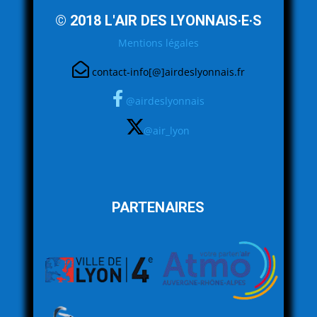
© 2018 L'AIR DES LYONNAIS·E·S
Mentions légales
contact-info[@]airdeslyonnais.fr
@airdeslyonnais
@air_lyon
PARTENAIRES