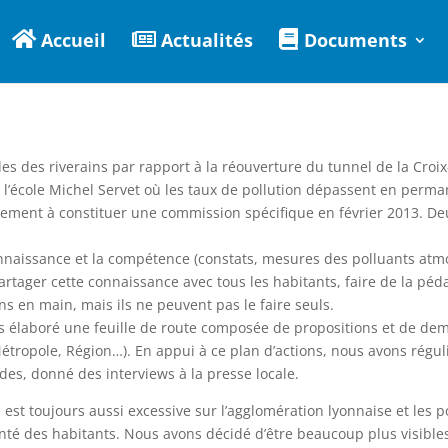
Accueil
Actualités
Documents
des des riverains par rapport à la réouverture du tunnel de la Cro
 de l’école Michel Servet où les taux de pollution dépassent en per
ement à constituer une commission spécifique en février 2013. De
nnaissance et la compétence (constats, mesures des polluants atmo
artager cette connaissance avec tous les habitants, faire de la péd
ns en main, mais ils ne peuvent pas le faire seuls.
s élaboré une feuille de route composée de propositions et de de
étropole, Région…). En appui à ce plan d’actions, nous avons régul
es, donné des interviews à la presse locale.
 est toujours aussi excessive sur l’agglomération lyonnaise et les 
nté des habitants. Nous avons décidé d’être beaucoup plus visibles