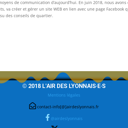
s moyens de communication d’aujourd’hui. En juin 2018, nous avons d
ts, va créer et gérer un site WEB en lien avec une page Facebook qu
issu des conseils de quartier.
© 2018 L'AIR DES LYONNAIS·E·S
Mentions légales
contact-info[@]airdeslyonnais.fr
@airdeslyonnais