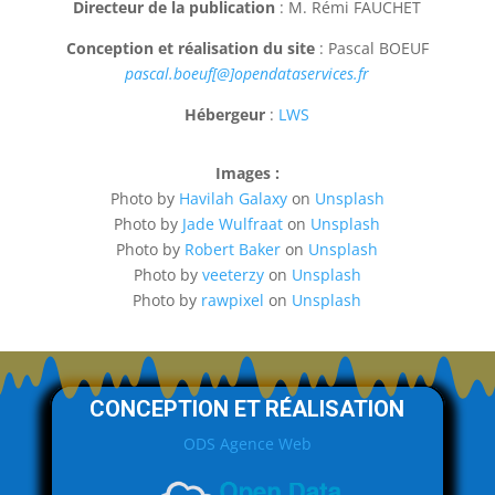
Directeur de la publication
: M. Rémi FAUCHET
Conception et réalisation du site
: Pascal BOEUF
pascal.boeuf[@]opendataservices.fr
Hébergeur
:
LWS
Images :
Photo by
Havilah Galaxy
on
Unsplash
Photo by
Jade Wulfraat
on
Unsplash
Photo by
Robert Baker
on
Unsplash
Photo by
veeterzy
on
Unsplash
Photo by
rawpixel
on
Unsplash
CONCEPTION ET RÉALISATION
ODS Agence Web