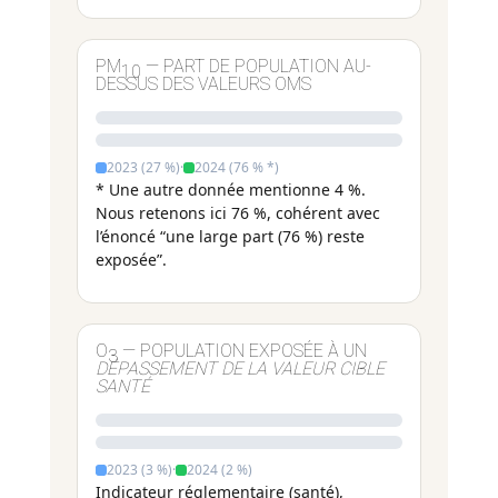
PM
— PART DE POPULATION AU-
10
DESSUS DES VALEURS OMS
2023 (27 %)
·
2024 (76 % *)
* Une autre donnée mentionne 4 %.
Nous retenons ici 76 %, cohérent avec
l’énoncé “une large part (76 %) reste
exposée”.
O
— POPULATION EXPOSÉE À UN
3
DÉPASSEMENT DE LA VALEUR CIBLE
SANTÉ
2023 (3 %)
·
2024 (2 %)
Indicateur réglementaire (santé),