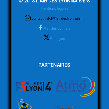
© 2018 L'AIR DES LYONNAIS·E·S
Mentions légales
contact-info[@]airdeslyonnais.fr
@airdeslyonnais
@air_lyon
PARTENAIRES