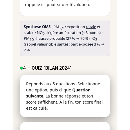
rappelé ici pour situer l’évolution.
Synthèse OMS :
PM
: exposition
totale
et
2,5
stable · NO
: légère amélioration (−3 points) ·
2
PM
: hausse probable (27 % → 76 %) · O
10
3
(rappel valeur cible santé) : part exposée 3 % →
2 %.
4 — QUIZ “BILAN 2024”
Réponds aux 5 questions. Sélectionne
une option, puis clique
Question
suivante
. La bonne réponse et ton
score s’affichent. À la fin, ton score final
est calculé.