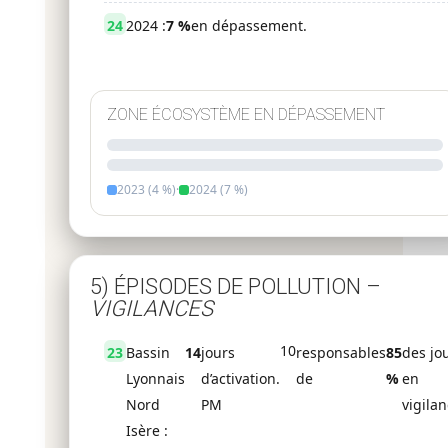
24
2024 :
7 %
en dépassement.
ZONE ÉCOSYSTÈME EN DÉPASSEMENT
2023 (4 %)
·
2024 (7 %)
5) ÉPISODES DE POLLUTION –
VIGILANCES
10
23
Bassin
14
jours
responsables
85
des jo
Lyonnais
d’activation.
de
%
en
Nord
PM
vigilan
Isère :