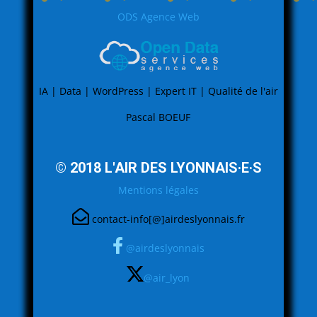
ODS Agence Web
IA | Data | WordPress | Expert IT | Qualité de l'air
Pascal BOEUF
© 2018 L'AIR DES LYONNAIS·E·S
Mentions légales
contact-info[@]airdeslyonnais.fr
@airdeslyonnais
@air_lyon