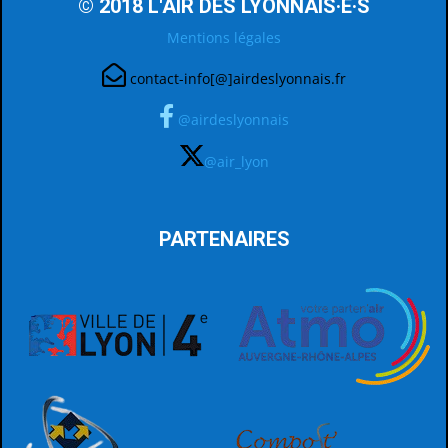
© 2018 L'AIR DES LYONNAIS·E·S
Mentions légales
contact-info[@]airdeslyonnais.fr
@airdeslyonnais
@air_lyon
PARTENAIRES