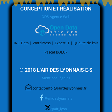
CONCEPTION ET RÉALISATION
ODS Agence Web
IA | Data | WordPress | Expert IT | Qualité de l'air
Pascal BOEUF
© 2018 L'AIR DES LYONNAIS·E·S
Mentions légales
contact-info[@]airdeslyonnais.fr
@airdeslyonnais
@air_lyon