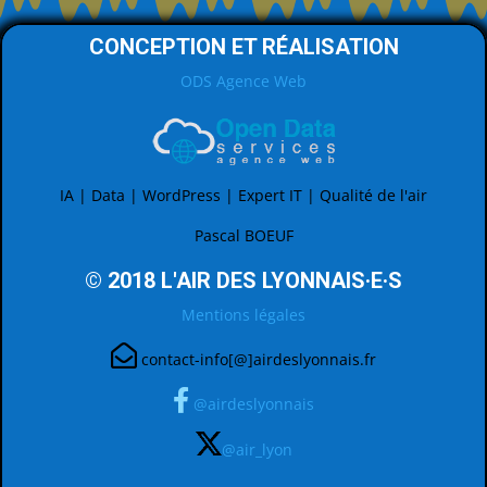
CONCEPTION ET RÉALISATION
ODS Agence Web
IA | Data | WordPress | Expert IT | Qualité de l'air
Pascal BOEUF
© 2018 L'AIR DES LYONNAIS·E·S
Mentions légales
contact-info[@]airdeslyonnais.fr
@airdeslyonnais
@air_lyon