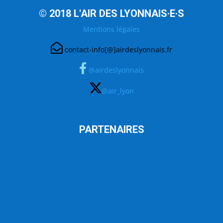
© 2018 L'AIR DES LYONNAIS·E·S
Mentions légales
contact-info[@]airdeslyonnais.fr
@airdeslyonnais
@air_lyon
PARTENAIRES