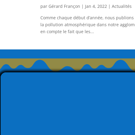
par
Gérard Françon
|
Jan 4, 2022
|
Actualités
Comme chaque début d’année, nous publions de
la pollution atmosphérique dans notre agglomé
en compte le fait que les...