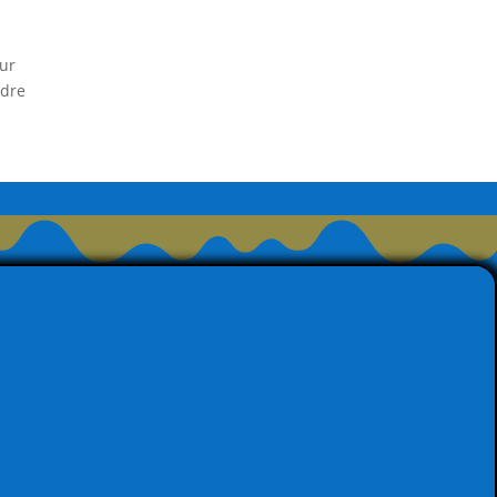
sur
ndre