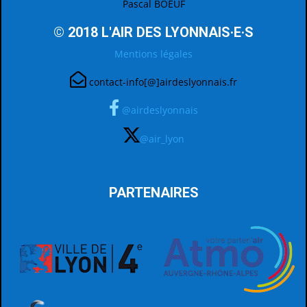
Pascal BOEUF
© 2018 L'AIR DES LYONNAIS·E·S
Mentions légales
contact-info[@]airdeslyonnais.fr
@airdeslyonnais
@air_lyon
PARTENAIRES