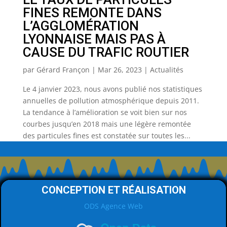
FINES REMONTE DANS
L’AGGLOMÉRATION
LYONNAISE MAIS PAS À
CAUSE DU TRAFIC ROUTIER
par
Gérard Françon
|
Mar 26, 2023
|
Actualités
Le 4 janvier 2023, nous avons publié nos statistiques
annuelles de pollution atmosphérique depuis 2011.
La tendance à l’amélioration se voit bien sur nos
courbes jusqu’en 2018 mais une légère remontée
des particules fines est constatée sur toutes les...
CONCEPTION ET RÉALISATION
ODS Agence Web