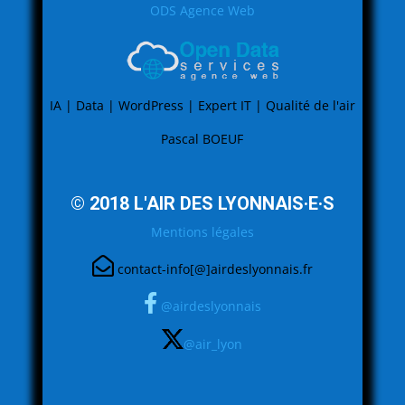
ODS Agence Web
IA | Data | WordPress | Expert IT | Qualité de l'air
Pascal BOEUF
© 2018 L'AIR DES LYONNAIS·E·S
Mentions légales
contact-info[@]airdeslyonnais.fr
@airdeslyonnais
@air_lyon