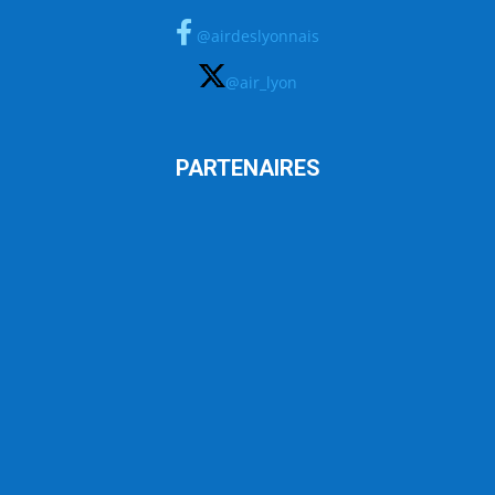
@airdeslyonnais
@air_lyon
PARTENAIRES