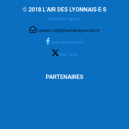
© 2018 L'AIR DES LYONNAIS·E·S
Mentions légales
contact-info[@]airdeslyonnais.fr
@airdeslyonnais
@air_lyon
PARTENAIRES