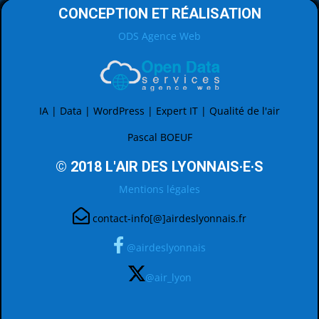
CONCEPTION ET RÉALISATION
ODS Agence Web
IA | Data | WordPress | Expert IT | Qualité de l'air
Pascal BOEUF
© 2018 L'AIR DES LYONNAIS·E·S
Mentions légales
contact-info[@]airdeslyonnais.fr
@airdeslyonnais
@air_lyon